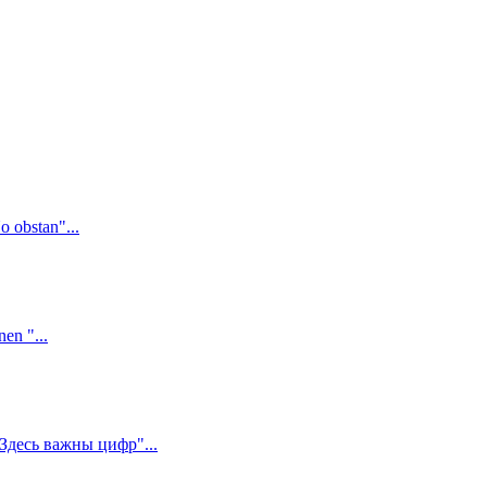
o obstan"...
en "...
 Здесь важны цифр"...