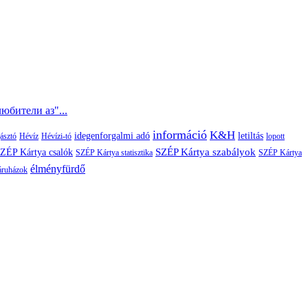
юбители аз"...
információ
K&H
idegenforgalmi adó
letiltás
ásztó
Hévíz
Hévízi-tó
lopott
SZÉP Kártya szabályok
ZÉP Kártya csalók
SZÉP Kártya statisztika
SZÉP Kártya
élményfürdő
áruházok