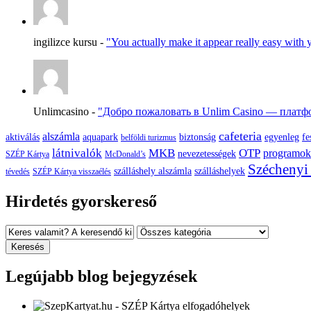
ingilizce kursu -
"You actually make it appear really easy with yo
Unlimcasino -
"Добро пожаловать в Unlim Casino — платфо
cafeteria
alszámla
aktiválás
aquapark
biztonság
egyenleg
fe
belföldi turizmus
látnivalók
MKB
OTP
programok
nevezetességek
SZÉP Kártya
McDonald’s
Széchenyi
szálláshely alszámla
szálláshelyek
tévedés
SZÉP Kártya visszaélés
Hirdetés gyorskereső
Legújabb blog bejegyzések