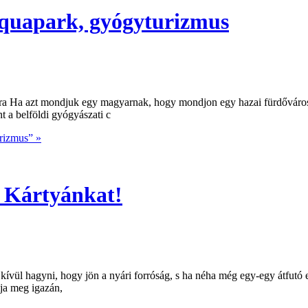
aquapark, gyógyturizmus
ra Ha azt mondjuk egy magyarnak, hogy mondjon egy hazai fürdővárost
 a belföldi gyógyászati c
rizmus” »
P Kártyánkat!
kívül hagyni, hogy jön a nyári forróság, s ha néha még egy-egy átfutó 
tja meg igazán,