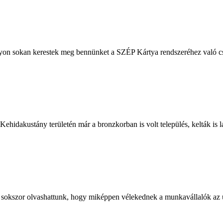
gyon sokan kerestek meg bennünket a SZÉP Kártya rendszeréhez való csa
dakustány területén már a bronzkorban is volt település, kelták is lak
okszor olvashattunk, hogy miképpen vélekednek a munkavállalók az új 