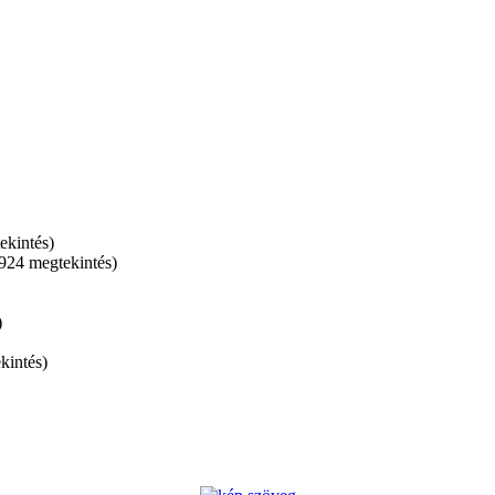
ekintés)
924 megtekintés)
)
kintés)