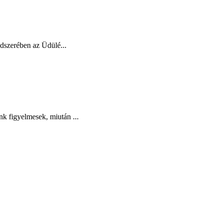
ndszerében az Üdülé...
k figyelmesek, miután ...